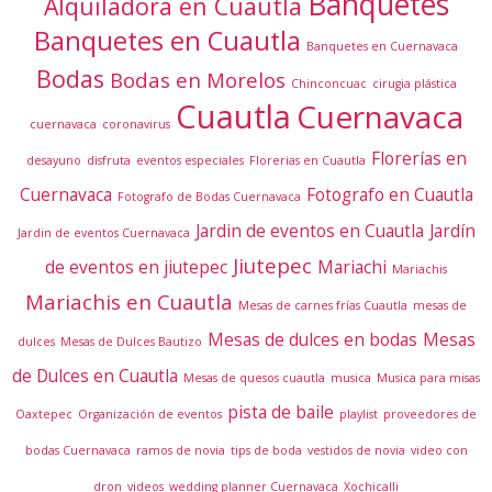
Banquetes
Alquiladora en Cuautla
Banquetes en Cuautla
Banquetes en Cuernavaca
Bodas
Bodas en Morelos
Chinconcuac
cirugia plástica
Cuautla
Cuernavaca
cuernavaca
coronavirus
Florerías en
desayuno
disfruta
eventos especiales
Florerias en Cuautla
Cuernavaca
Fotografo en Cuautla
Fotografo de Bodas Cuernavaca
Jardin de eventos en Cuautla
Jardín
Jardin de eventos Cuernavaca
Jiutepec
de eventos en jiutepec
Mariachi
Mariachis
Mariachis en Cuautla
Mesas de carnes frías Cuautla
mesas de
Mesas de dulces en bodas
Mesas
dulces
Mesas de Dulces Bautizo
de Dulces en Cuautla
Mesas de quesos cuautla
musica
Musica para misas
pista de baile
Oaxtepec
Organización de eventos
playlist
proveedores de
bodas Cuernavaca
ramos de novia
tips de boda
vestidos de novia
video con
dron
videos
wedding planner Cuernavaca
Xochicalli