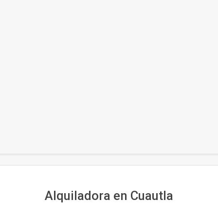
Secondary
Navigation
Menu
Alquiladora en Cuautla