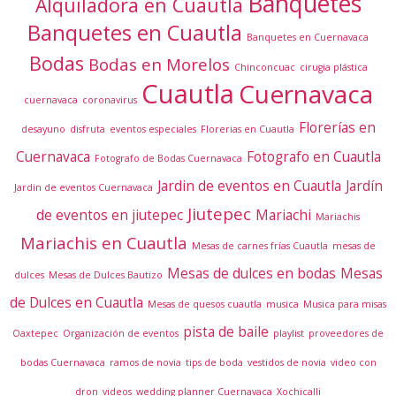
Banquetes
Alquiladora en Cuautla
Banquetes en Cuautla
Banquetes en Cuernavaca
Bodas
Bodas en Morelos
Chinconcuac
cirugia plástica
Cuautla
Cuernavaca
cuernavaca
coronavirus
Florerías en
desayuno
disfruta
eventos especiales
Florerias en Cuautla
Cuernavaca
Fotografo en Cuautla
Fotografo de Bodas Cuernavaca
Jardin de eventos en Cuautla
Jardín
Jardin de eventos Cuernavaca
Jiutepec
de eventos en jiutepec
Mariachi
Mariachis
Mariachis en Cuautla
Mesas de carnes frías Cuautla
mesas de
Mesas de dulces en bodas
Mesas
dulces
Mesas de Dulces Bautizo
de Dulces en Cuautla
Mesas de quesos cuautla
musica
Musica para misas
pista de baile
Oaxtepec
Organización de eventos
playlist
proveedores de
bodas Cuernavaca
ramos de novia
tips de boda
vestidos de novia
video con
dron
videos
wedding planner Cuernavaca
Xochicalli