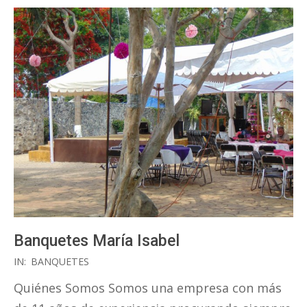
Banquetes María Isabel
2017-
IN:
BANQUETES
05-
Quiénes Somos Somos una empresa con más
12