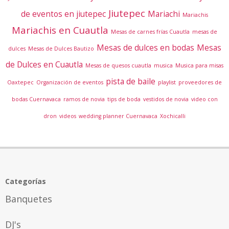
Jiutepec
de eventos en jiutepec
Mariachi
Mariachis
Mariachis en Cuautla
Mesas de carnes frías Cuautla
mesas de
Mesas de dulces en bodas
Mesas
dulces
Mesas de Dulces Bautizo
de Dulces en Cuautla
Mesas de quesos cuautla
musica
Musica para misas
pista de baile
Oaxtepec
Organización de eventos
playlist
proveedores de
bodas Cuernavaca
ramos de novia
tips de boda
vestidos de novia
video con
dron
videos
wedding planner Cuernavaca
Xochicalli
Categorías
Banquetes
DJ's