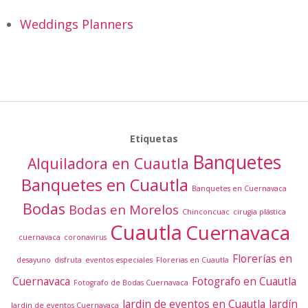
Weddings Planners
Etiquetas
Banquetes
Alquiladora en Cuautla
Banquetes en Cuautla
Banquetes en Cuernavaca
Bodas
Bodas en Morelos
Chinconcuac
cirugia plástica
Cuautla
Cuernavaca
cuernavaca
coronavirus
Florerías en
desayuno
disfruta
eventos especiales
Florerias en Cuautla
Cuernavaca
Fotografo en Cuautla
Fotografo de Bodas Cuernavaca
Jardin de eventos en Cuautla
Jardín
Jardin de eventos Cuernavaca