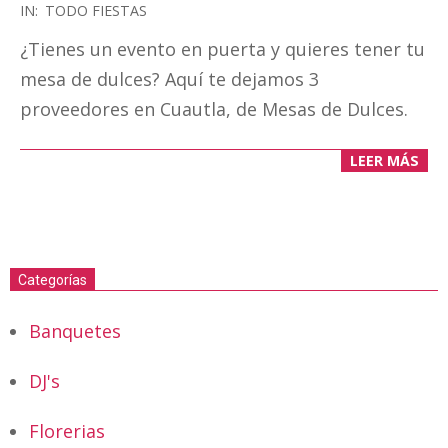
2020-
IN:
TODO FIESTAS
03-
¿Tienes un evento en puerta y quieres tener tu
20
mesa de dulces? Aquí te dejamos 3
proveedores en Cuautla, de Mesas de Dulces.
LEER MÁS
Categorías
Banquetes
DJ's
Florerias