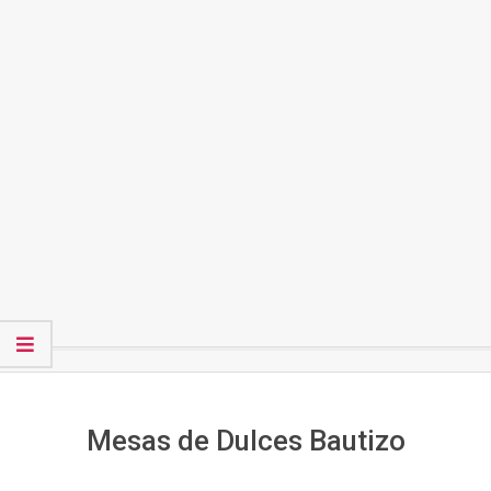
Secondary
Navigation
Menu
Mesas de Dulces Bautizo