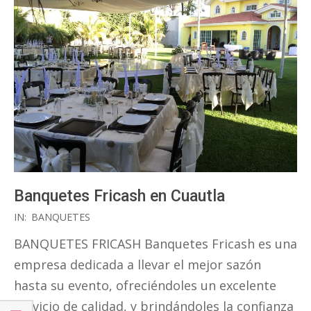
Banquetes Fricash en Cuautla
2022-
IN:
BANQUETES
01-
BANQUETES FRICASH Banquetes Fricash es una
18
empresa dedicada a llevar el mejor sazón
hasta su evento, ofreciéndoles un excelente
servicio de calidad, y brindándoles la confianza