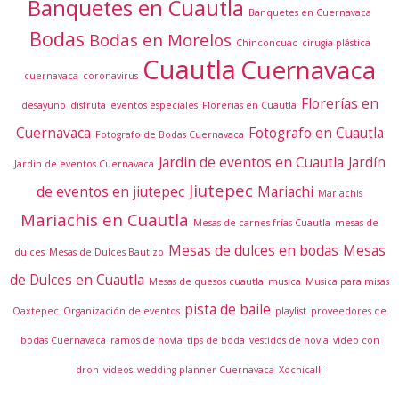
Banquetes en Cuautla
Banquetes en Cuernavaca
Bodas
Bodas en Morelos
Chinconcuac
cirugia plástica
Cuautla
Cuernavaca
cuernavaca
coronavirus
Florerías en
desayuno
disfruta
eventos especiales
Florerias en Cuautla
Cuernavaca
Fotografo en Cuautla
Fotografo de Bodas Cuernavaca
Jardin de eventos en Cuautla
Jardín
Jardin de eventos Cuernavaca
Jiutepec
de eventos en jiutepec
Mariachi
Mariachis
Mariachis en Cuautla
Mesas de carnes frías Cuautla
mesas de
Mesas de dulces en bodas
Mesas
dulces
Mesas de Dulces Bautizo
de Dulces en Cuautla
Mesas de quesos cuautla
musica
Musica para misas
pista de baile
Oaxtepec
Organización de eventos
playlist
proveedores de
bodas Cuernavaca
ramos de novia
tips de boda
vestidos de novia
video con
dron
videos
wedding planner Cuernavaca
Xochicalli