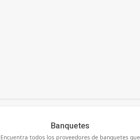
Secondary
Navigation
Menu
Banquetes
Encuentra todos los proveedores de banquetes que