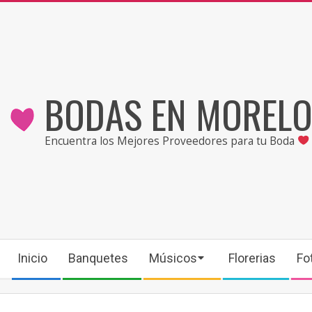
Skip
to
content
BODAS EN MOREL
Encuentra los Mejores Proveedores para tu Boda
Secondary
Inicio
Banquetes
Músicos
Florerias
Fo
Navigation
Menu