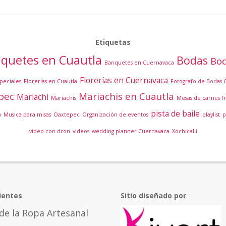
Etiquetas
quetes en Cuautla
Bodas
Bod
Banquetes en Cuernavaca
Florerías en Cuernavaca
peciales
Florerias en Cuautla
Fotografo de Bodas 
epec
Mariachis en Cuautla
Mariachi
Mariachis
Mesas de carnes fr
pista de baile
a
Musica para misas
Oaxtepec
Organización de eventos
playlist
p
video con dron
videos
wedding planner Cuernavaca
Xochicalli
ientes
Sitio diseñado por
de la Ropa Artesanal