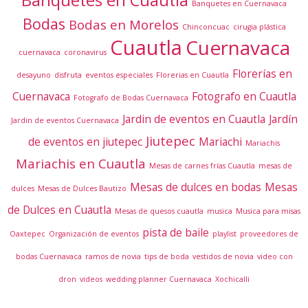
Banquetes en Cuernavaca
Bodas
Bodas en Morelos
Chinconcuac
cirugia plástica
Cuautla
Cuernavaca
cuernavaca
coronavirus
Florerías en
desayuno
disfruta
eventos especiales
Florerias en Cuautla
Cuernavaca
Fotografo en Cuautla
Fotografo de Bodas Cuernavaca
Jardin de eventos en Cuautla
Jardín
Jardin de eventos Cuernavaca
Jiutepec
de eventos en jiutepec
Mariachi
Mariachis
Mariachis en Cuautla
Mesas de carnes frías Cuautla
mesas de
Mesas de dulces en bodas
Mesas
dulces
Mesas de Dulces Bautizo
de Dulces en Cuautla
Mesas de quesos cuautla
musica
Musica para misas
pista de baile
Oaxtepec
Organización de eventos
playlist
proveedores de
bodas Cuernavaca
ramos de novia
tips de boda
vestidos de novia
video con
dron
videos
wedding planner Cuernavaca
Xochicalli