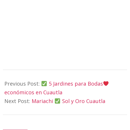
2019-
04-
Previous Post:
5 Jardines para Bodas
21
económicos en Cuautla
Next Post:
Mariachi
Sol y Oro Cuautla