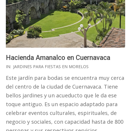
Hacienda Amanalco en Cuernavaca
2019-
IN:
JARDINES PARA FIESTAS EN MORELOS
07-
Este jardín para bodas se encuentra muy cerca
13
del centro de la ciudad de Cuernavaca. Tiene
bellos jardines y un acueducto que le da ese
toque antiguo. Es un espacio adaptado para
celebrar eventos culturales, espirituales, de
negocio y sociales, con capacidad hasta de 800
personas y sus respectivos servicios