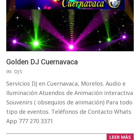
Golden DJ Cuernavaca
2020-
IN:
DJ'S
01-
Servicios DJ en Cuernavaca, Morelos. Audio e
13
Iluminación Atuendos de Animación interactiva
Souvenirs ( obsequios de animación) Para todo
tipo de eventos. Teléfonos de Contacto Whats
App 777 270 3371
LEER MÁS