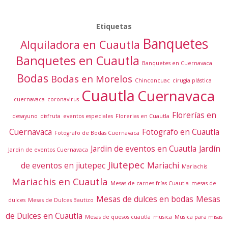
Etiquetas
Banquetes
Alquiladora en Cuautla
Banquetes en Cuautla
Banquetes en Cuernavaca
Bodas
Bodas en Morelos
Chinconcuac
cirugia plástica
Cuautla
Cuernavaca
cuernavaca
coronavirus
Florerías en
desayuno
disfruta
eventos especiales
Florerias en Cuautla
Cuernavaca
Fotografo en Cuautla
Fotografo de Bodas Cuernavaca
Jardin de eventos en Cuautla
Jardín
Jardin de eventos Cuernavaca
Jiutepec
de eventos en jiutepec
Mariachi
Mariachis
Mariachis en Cuautla
Mesas de carnes frías Cuautla
mesas de
Mesas de dulces en bodas
Mesas
dulces
Mesas de Dulces Bautizo
de Dulces en Cuautla
Mesas de quesos cuautla
musica
Musica para misas