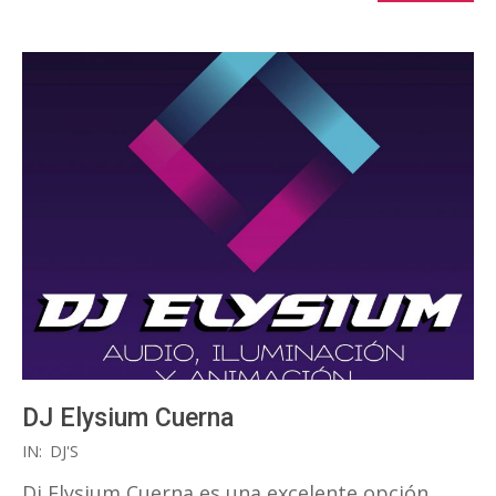
DJ Elysium Cuerna
2020-
IN:
DJ'S
01-
Dj Elysium Cuerna es una excelente opción